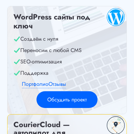
WordPress сайты под
ключ
Создаём с нуля
Переносим с любой CMS
SEO-оптимизация
Поддержка
Портфолио
Отзывы
Обсудить проект
CourierCloud —
автопилот для