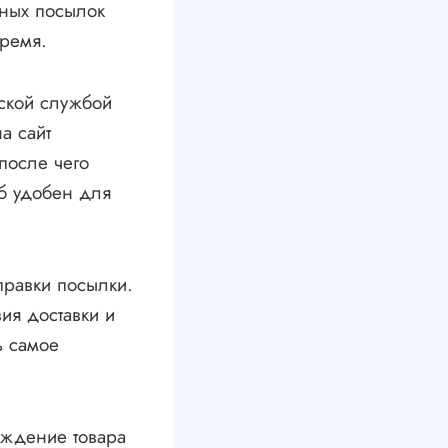
тных посылок
время.
ской службой
а сайт
после чего
об удобен для
равки посылки.
ия доставки и
ь самое
еждение товара