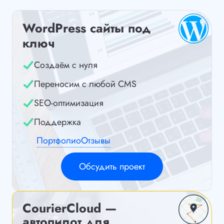
WordPress сайты под
ключ
Создаём с нуля
Переносим с любой CMS
SEO-оптимизация
Поддержка
Портфолио
Отзывы
Обсудить проект
CourierCloud —
автопилот для