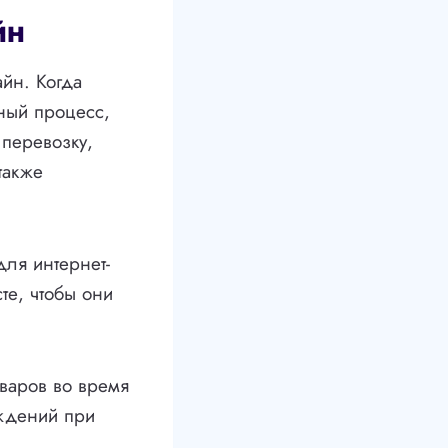
йн
айн. Когда
жный процесс,
 перевозку,
также
ля интернет-
те, чтобы они
оваров во время
еждений при