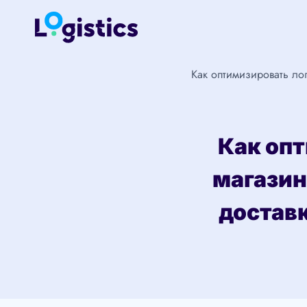
Перейти
к
содержимому
Как оптимизировать ло
Как оп
магазин
достав