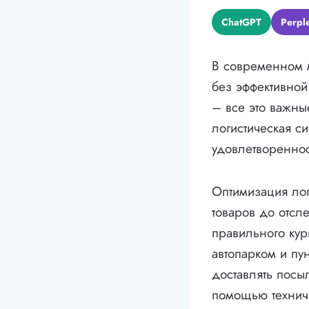
ChatGPT
Perple
В современном 
без эффективной
– все это важн
логистическая с
удовлетвореннос
Оптимизация лог
товаров до отсл
правильного кур
автопарком и пу
доставлять посы
помощью техниче