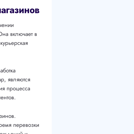
магазинов
ечении
Она включает в
 курьерская
аботка
ар, являются
ия процесса
ентов.
азинов.
время перевозки
вреждений и