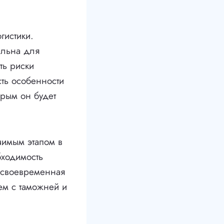
гистики.
ельна для
ть риски
сть особенности
торым он будет
чимым этапом в
бходимость
 своевременная
ем с таможней и