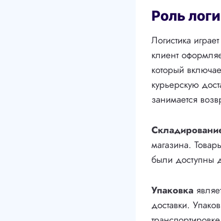
Роль логи
Логистика играе
клиент оформляе
который включае
курьерскую дост
занимается возв
Складировани
магазина. Товар
были доступны д
Упаковка
являет
доставки. Упако
транспортировке