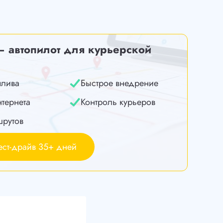
— автопилот для курьерской
плива
Быстрое внедрение
нтернета
Контроль курьеров
шрутов
ест-драйв 35+ дней