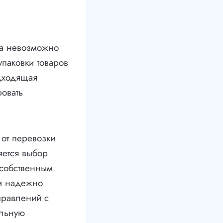
на невозможно
упаковки товаров
дходящая
ровать
 от перевозки
яется выбор
 собственным
 и надежно
правлений с
альную