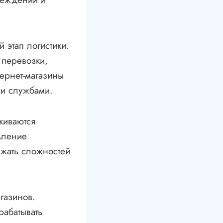
 этап логистики.
перевозки,
тернет-магазины
ми службами.
киваются
мление
ежать сложностей
газинов.
рабатывать