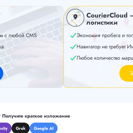
CourierCloud 
логистики
м с любой CMS
Экономия пробега и то
ка
Навигатор не требует И
Любое количество мар
Т
?
Получите краткое изложение
xity
Grok
Google AI