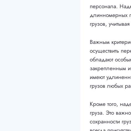
персонала. Над
длинномерных гр
грузов, учитывая
Важным критерие
осуществить пер
обладают особым
закрепленным и
имеют удлиненн
грузов любых р
Кроме того, над
груза. Это важн
сохранности гру
всегда присутст