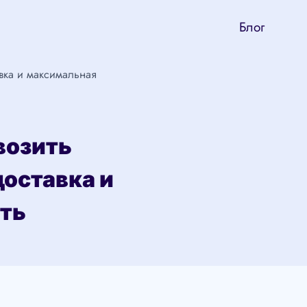
Блог
вка и максимальная
возить
оставка и
ть