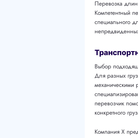
Перевозка длинн
Компетентный пе
специального дл
непредвиденных 
Транспорт
Выбор подходяще
Для разных груз
механическими 
специализирова
перевозчик пом
конкретного груз
Компания X пред