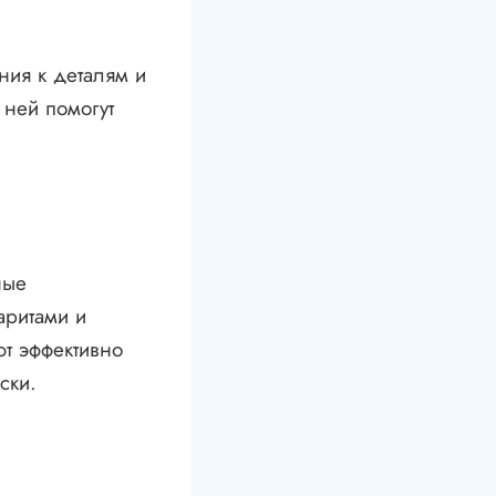
ния к деталям и
 ней помогут
ные
аритами и
т эффективно
ски.