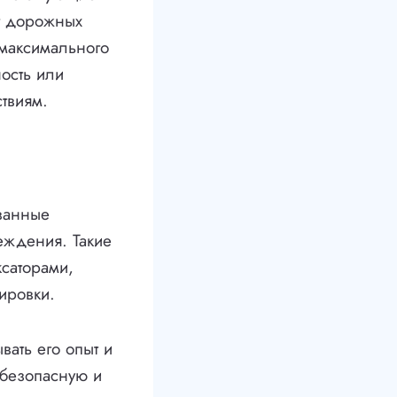
ет дорожных
 максимального
ость или
твиям.
ванные
еждения. Такие
саторами,
ировки.
ать его опыт и
 безопасную и