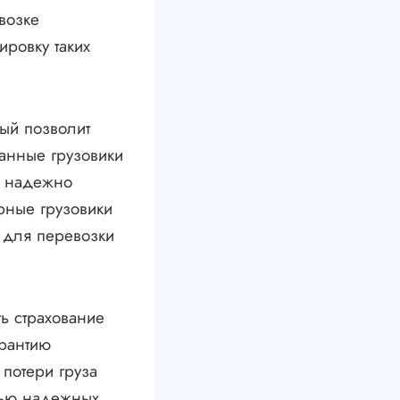
возке
ировку таких
ый позволит
анные грузовики
я надежно
рные грузовики
 для перевозки
ь страхование
арантию
 потери груза
стью надежных