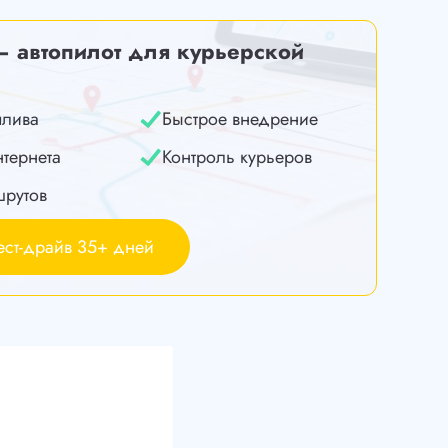
— автопилот для курьерской
плива
Быстрое внедрение
нтернета
Контроль курьеров
шрутов
ест-драйв 35+ дней