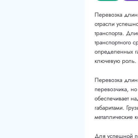
Перевозка длинн
отрасли успешн
транспорта. Дли
транспортного с
определенных га
ключевую роль.
Перевозка длинн
перевозчика, но
обеспечивает н
габаритами. Гру
металлические к
Для успешной п