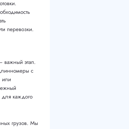
отовки.
еобходимость
ать
ти перевозки.
– важный этап.
 длинномеры с
 или
дежный
 для каждого
нных грузов. Мы