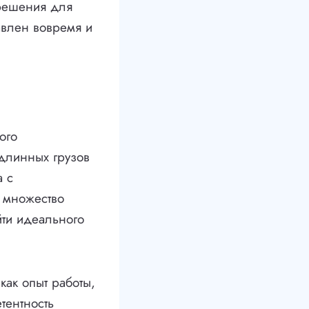
 решения для
авлен вовремя и
ого
 длинных грузов
а с
 множество
йти идеального
как опыт работы,
тентность