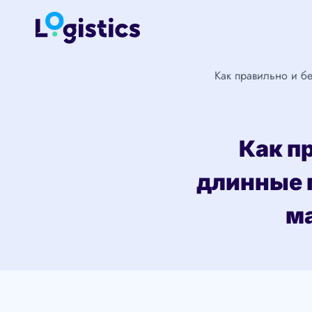
Перейти
к
содержимому
Как правильно и б
Как п
длинные 
м