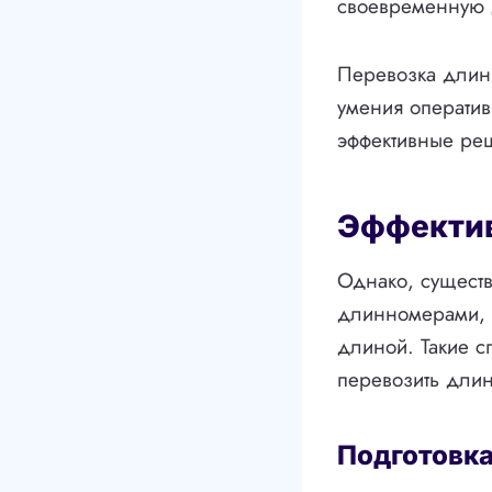
своевременную д
Перевозка длинн
умения оператив
эффективные ре
Эффекти
Однако, сущест
длинномерами, с
длиной. Такие с
перевозить дли
Подготовка