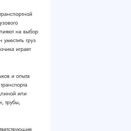
транспортной
узового
влияют на выбор
 уместить груз
зчика играет
ков и опыта
 транспорта
длиной или
, трубы,
тветствующие