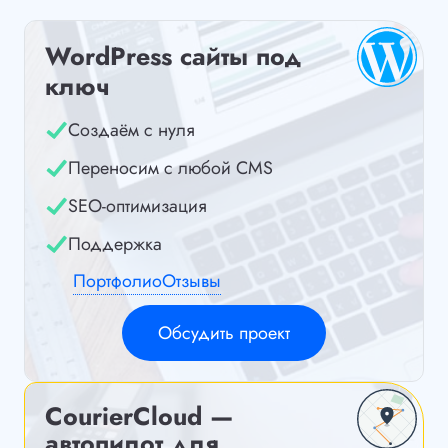
WordPress сайты под
ключ
Создаём с нуля
Переносим с любой CMS
SEO-оптимизация
Поддержка
Портфолио
Отзывы
Обсудить проект
CourierCloud —
автопилот для