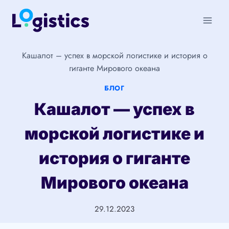
Перейти
к
содержимому
Кашалот – успех в морской логистике и история о
гиганте Мирового океана
БЛОГ
Кашалот — успех в
морской логистике и
история о гиганте
Мирового океана
29.12.2023