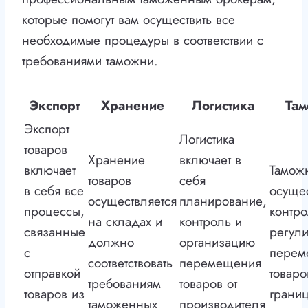
которые помогут вам осуществить все
необходимые процедуры в соответствии с
требованиями таможни.
Экспорт
Хранение
Логистика
Та
Экспорт
Логистика
товаров
Хранение
включает в
включает
Тамож
товаров
себя
в себя все
осущес
осуществляется
планирование,
процессы,
контро
на складах и
контроль и
связанные
регул
должно
организацию
с
перем
соответствовать
перемещения
отправкой
товаро
требованиям
товаров от
товаров из
грани
таможенных
производителя