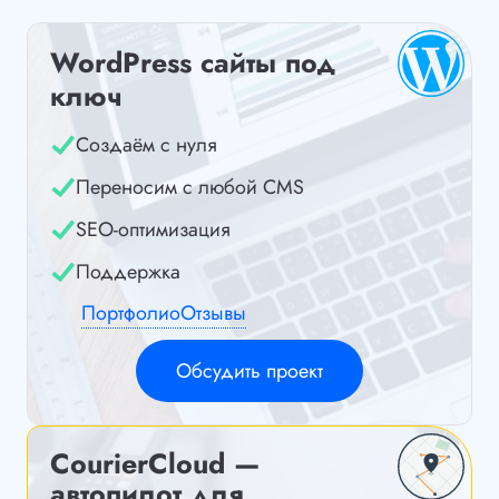
WordPress сайты под
ключ
Создаём с нуля
Переносим с любой CMS
SEO-оптимизация
Поддержка
Портфолио
Отзывы
Обсудить проект
CourierCloud —
автопилот для