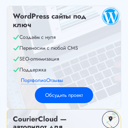
WordPress сайты под
ключ
Создаём с нуля
Переносим с любой CMS
SEO-оптимизация
Поддержка
Портфолио
Отзывы
Обсудить проект
CourierCloud —
автопилот для