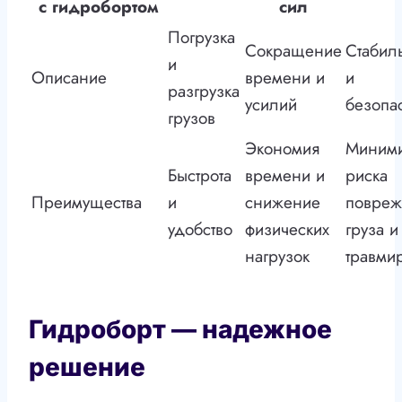
с гидробортом
сил
Погрузка
Сокращение
Стабил
и
Описание
времени и
и
разгрузка
усилий
безопа
грузов
Экономия
Миним
Быстрота
времени и
риска
Преимущества
и
снижение
повре
удобство
физических
груза и
нагрузок
травми
Гидроборт — надежное
решение