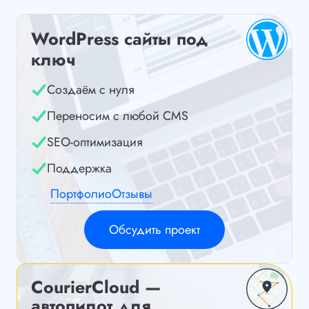
WordPress сайты под
ключ
Создаём с нуля
Переносим с любой CMS
SEO-оптимизация
Поддержка
Портфолио
Отзывы
Обсудить проект
CourierCloud —
автопилот для