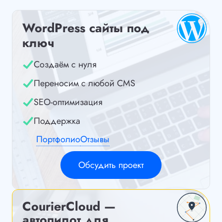
WordPress сайты под
ключ
Создаём с нуля
Переносим с любой CMS
SEO-оптимизация
Поддержка
Портфолио
Отзывы
Обсудить проект
CourierCloud —
автопилот для