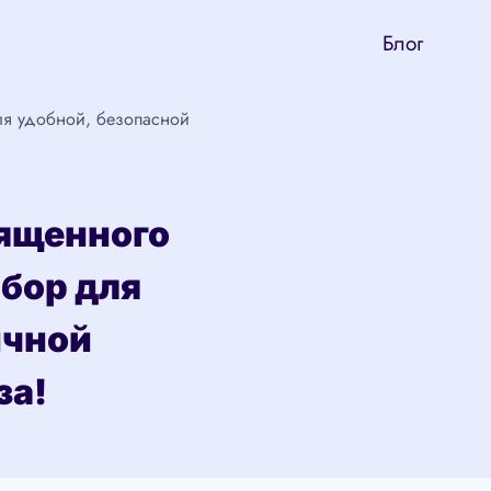
Блог
ля удобной, безопасной
вященного
бор для
ичной
за!