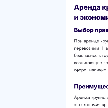
Аренда к
и эконом
Выбор прав
При аренде круп
перевозчика. Н
безопасность гр
возникающие воп
сфере, наличие 
Преимущес
Аренда крупнога
это экономия вр