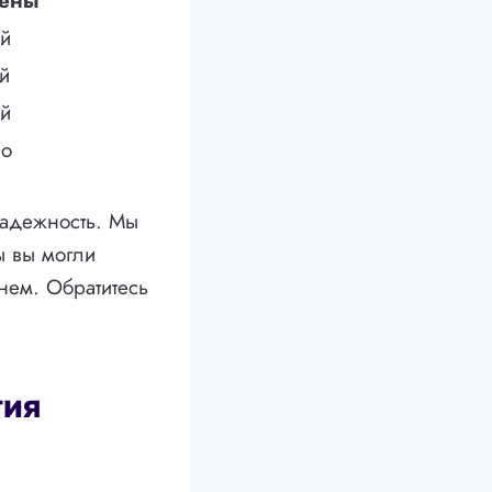
ены
ей
й
ей
но
 надежность. Мы
бы вы могли
нем. Обратитесь
тия