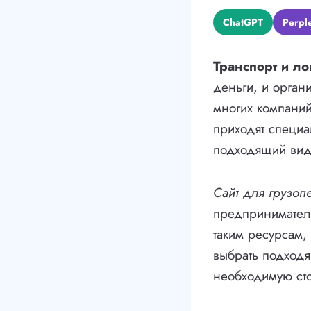
ChatGPT
Perple
Транспорт и ло
деньги, и орган
многих компаний
приходят специа
подходящий вид 
Сайт для грузоп
предпринимателя
таким ресурсам,
выбрать подходящ
необходимую сто