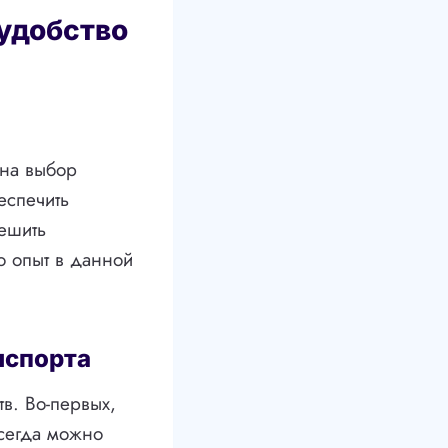
 удобство
 на выбор
еспечить
решить
о опыт в данной
нспорта
в. Во-первых,
всегда можно