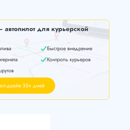
— автопилот для курьерской
плива
Быстрое внедрение
нтернета
Контроль курьеров
шрутов
ест-драйв 35+ дней