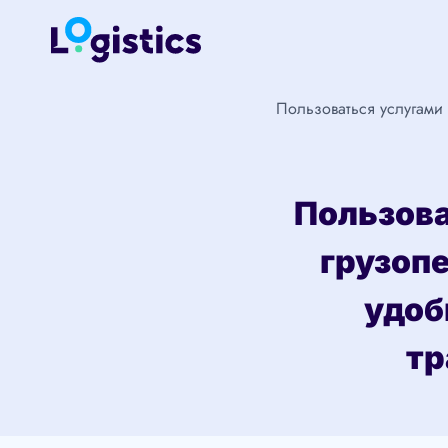
Перейти
к
содержимому
Пользоваться услугами
Пользова
грузоп
удоб
тр