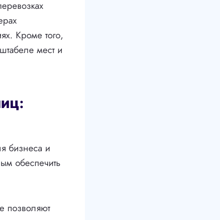
перевозках
ерах
ях. Кроме того,
 штабеле мест и
лиц:
ля бизнеса и
вым обеспечить
е позволяют