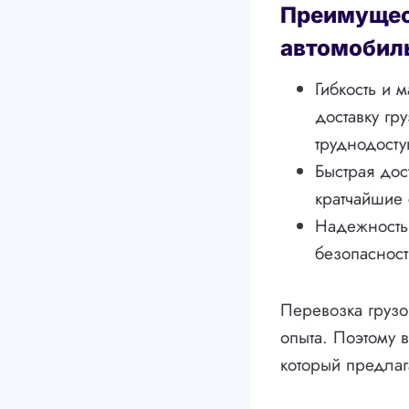
Преимущест
автомобил
Гибкость и 
доставку гр
труднодост
Быстрая дос
кратчайшие 
Надежность:
безопасност
Перевозка грузо
опыта. Поэтому 
который предлага