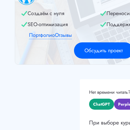
Создаём с нуля
Переноси
SEO-оптимизация
Поддерж
Портфолио
Отзывы
Обсудить проект
Нет времени читать
ChatGPT
Perple
При выборе курь