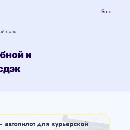
Блог
ой сдэк
обной и
сдэк
— автопилот для курьерской