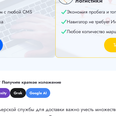
логистики
м с любой CMS
Экономия пробега и то
ка
Навигатор не требует И
Любое количество мар
Т
?
Получите краткое изложение
xity
Grok
Google AI
ерской службы для доставки важно учесть множеств