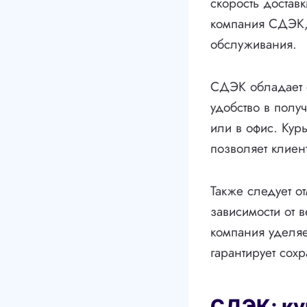
скорость достав
компания СДЭК, 
обслуживания.
СДЭК обладает о
удобство в полу
или в офис. Ку
позволяет клиен
Также следует о
зависимости от в
компания уделяе
гарантирует сох
СДЭК: ку