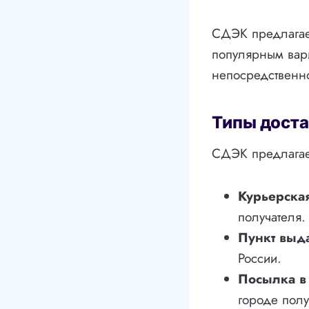
СДЭК предлагает
популярным вари
непосредственно
Типы дост
СДЭК предлагает
Курьерская
получателя.
Пункт выд
России.
Посылка в 
городе полу