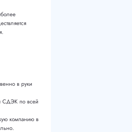
иболее
ествляется
я.
венно в руки
и СДЭК по всей
скую компанию в
ельно.