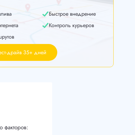
плива
Быстрое внедрение
нтернета
Контроль курьеров
шрутов
ест-драйв 35+ дней
о факторов: