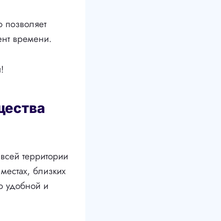
о позволяет
ент времени.
!
щества
всей территории
местах, близких
о удобной и