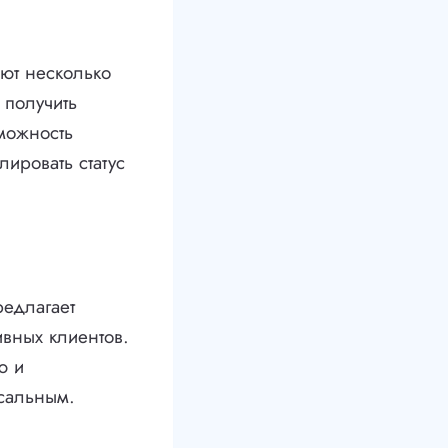
ют несколько
 получить
можность
лировать статус
редлагает
ивных клиентов.
ю и
рсальным.