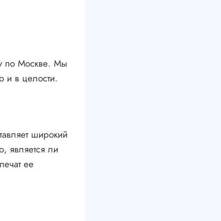
у по Москве. Мы
о и в целости.
тавляет широкий
о, является ли
печат ее