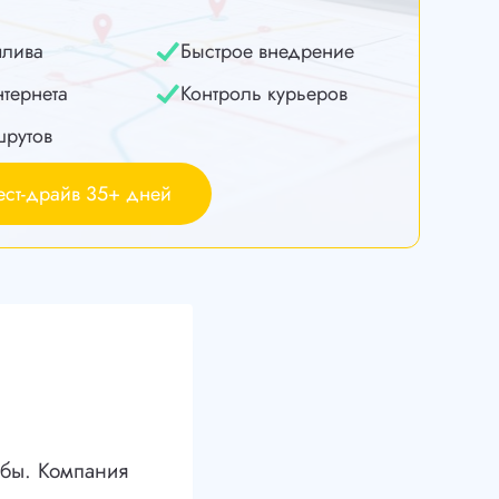
плива
Быстрое внедрение
нтернета
Контроль курьеров
шрутов
ест-драйв 35+ дней
жбы. Компания