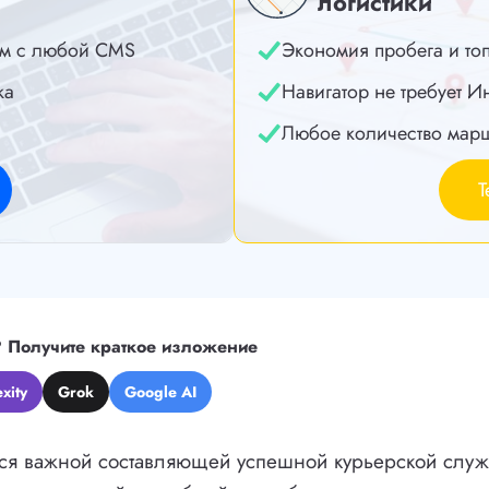
логистики
м с любой CMS
Экономия пробега и то
ка
Навигатор не требует И
Любое количество мар
Т
?
Получите краткое изложение
xity
Grok
Google AI
тся важной составляющей успешной курьерской слу