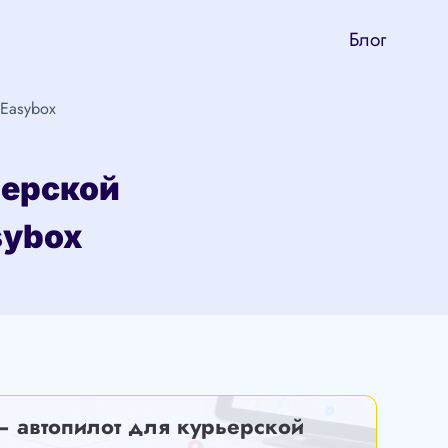
Блог
Easybox
ьерской
sybox
— автопилот для курьерской