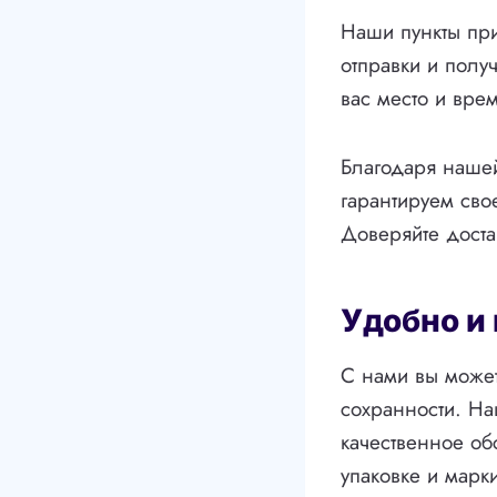
Наши пункты при
отправки и полу
вас место и вре
Благодаря нашей
гарантируем сво
Доверяйте доста
Удобно и
С нами вы может
сохранности. На
качественное об
упаковке и марк