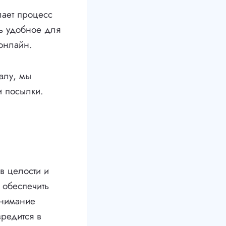
лает процесс
ть удобное для
 онлайн.
алу, мы
и посылки.
в целости и
 обеспечить
внимание
вредится в