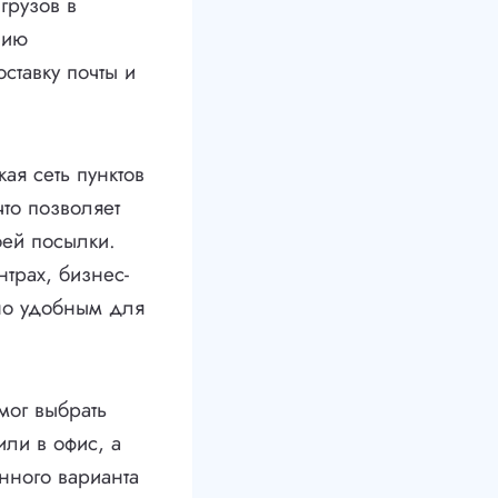
грузов в
нию
ставку почты и
я сеть пунктов
то позволяет
оей посылки.
трах, бизнес-
но удобным для
мог выбрать
ли в офис, а
нного варианта