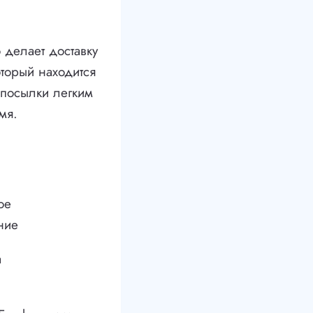
 делает доставку
торый находится
 посылки легким
мя.
ое
ние
а