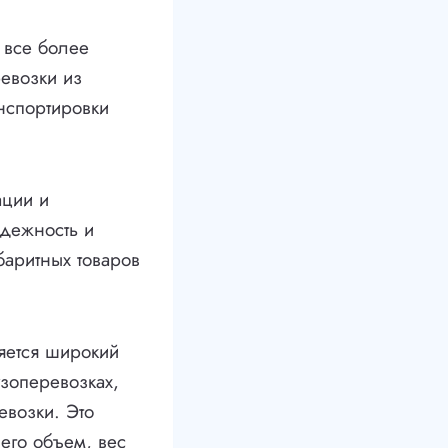
 все более
ревозки из
анспортировки
ации и
дежность и
баритных товаров
яется широкий
зоперевозках,
евозки. Это
 его объем, вес