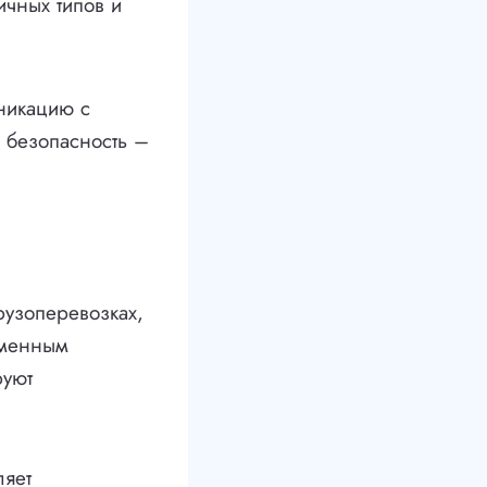
ичных типов и
никацию с
 безопасность –
узоперевозках,
еменным
руют
ляет