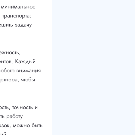
ь минимальное
 транспорта:
ешить задачу
ежность,
ентов. Каждый
особого внимания
ртнера, чтобы
сть, точность и
ть работу
озок, можно быть
ий.