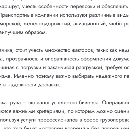
маршрут, учесть особенности перевозки и обеспечит
 Транспортные компании используют различные виды
 морской, железнодорожный, авиационный, чтобы р
наилучшим образом.
ика, стоит учесть множество факторов, таких как над
за, прозрачность и оперативность оформления докум
ачиная с погрузки и заканчивая разгрузкой, требует 
зма. Именно поэтому важно выбирать надежного па
 в надежности доставки.
ка груза – это залог успешного бизнеса. Оперативно
ются важными критериями, по которым можно оцени
пользуя услуги профессионалов в сфере грузоперев
, что груз будет доставлен вовремя и без поврежден