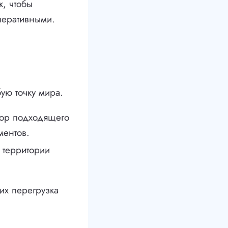
, чтобы
перативными.
ую точку мира.
бор подходящего
ментов.
 территории
их перегрузка