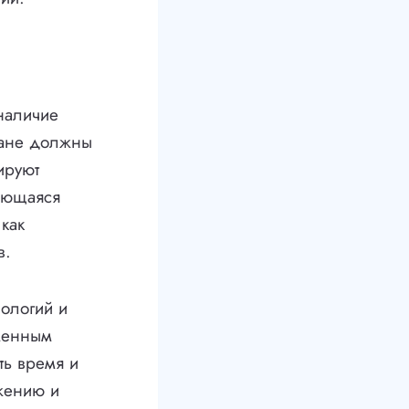
 наличие
стане должны
ируют
мающаяся
как
в.
нологий и
менным
ть время и
ежению и