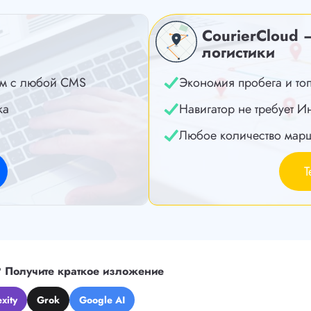
CourierCloud 
логистики
м с любой CMS
Экономия пробега и то
ка
Навигатор не требует И
Любое количество мар
Т
?
Получите краткое изложение
xity
Grok
Google AI