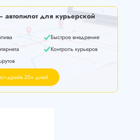
— автопилот для курьерской
плива
Быстрое внедрение
нтернета
Контроль курьеров
шрутов
ест-драйв 35+ дней