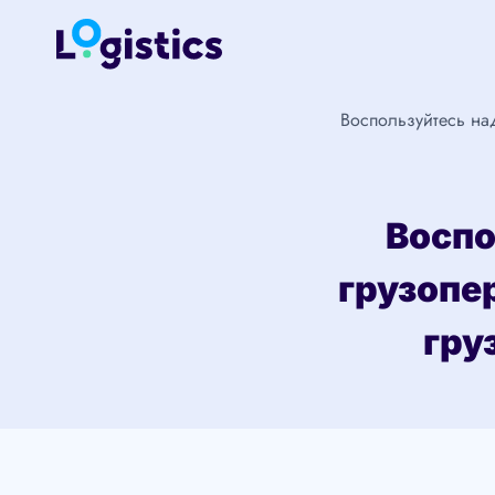
Перейти
к
содержимому
Воспользуйтесь над
Воспо
грузопе
гру