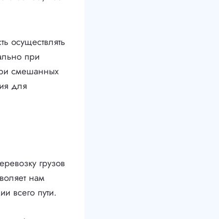
ть осуществлять
уально при
при смешанных
ия для
еревозку грузов
воляет нам
ии всего пути.