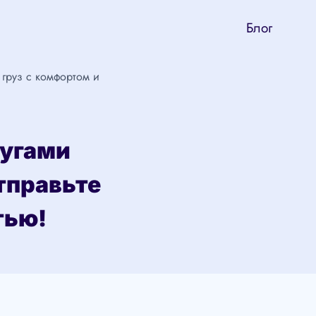
Блог
 груз с комфортом и
лугами
тправьте
тью!