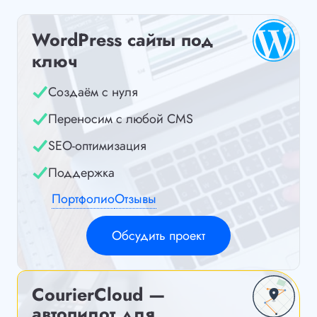
WordPress сайты под
ключ
Создаём с нуля
Переносим с любой CMS
SEO-оптимизация
Поддержка
Портфолио
Отзывы
Обсудить проект
CourierCloud —
автопилот для