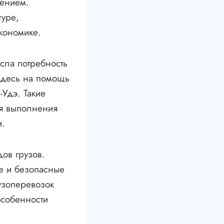
чением.
туре,
кономике.
осла потребность
 здесь на помощь
Удэ. Такие
я выполнения
и.
дов грузов.
е и безопасные
узоперевозок
особенности