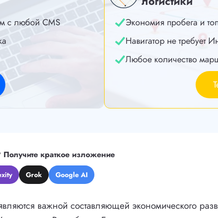
логистики
м с любой CMS
Экономия пробега и то
ка
Навигатор не требует И
Любое количество мар
Т
?
Получите краткое изложение
xity
Grok
Google AI
являются важной составляющей экономического разв