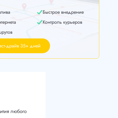
плива
Быстрое внедрение
нтернета
Контроль курьеров
шрутов
ест-драйв 35+ дней
ития любого