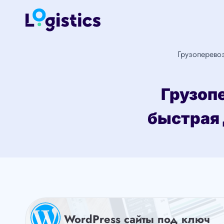
Перейти
к
содержимому
Грузоперево
Грузоп
быстрая 
WordPress сайты под ключ