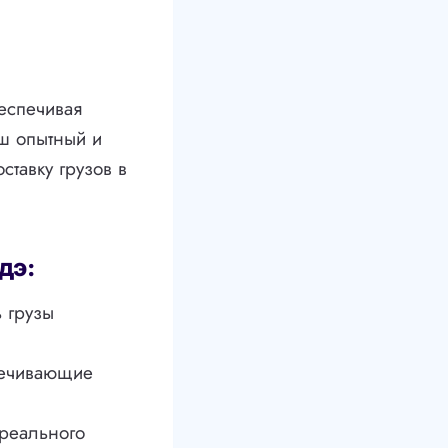
еспечивая
ш опытный и
ставку грузов в
дэ:
 грузы
печивающие
 реального