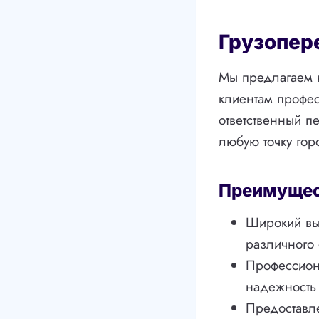
Грузопер
Мы предлагаем н
клиентам профес
ответственный п
любую точку гор
Преимущест
Широкий вы
различного 
Профессион
надежность 
Предоставле