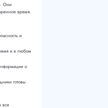
и. Они
воренное время.
опасность и
ремя и в любом
информации о
дники готовы
м все