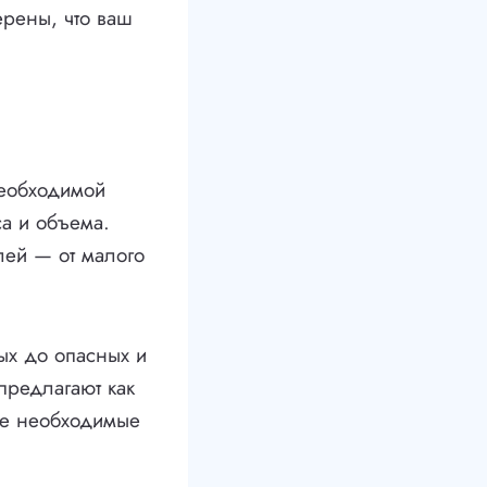
ерены, что ваш
необходимой
са и объема.
лей — от малого
ых до опасных и
предлагают как
се необходимые