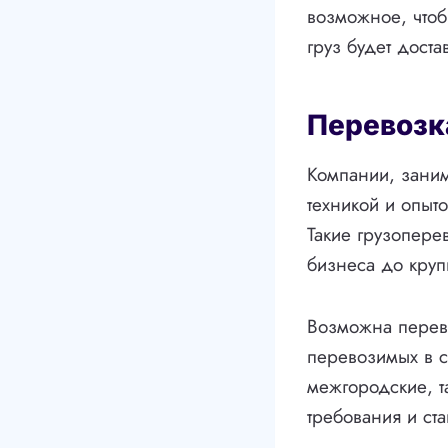
возможное, чтоб
груз будет дост
Перевозк
Компании, зани
техникой и опыт
Такие грузопере
бизнеса до кру
Возможна перево
перевозимых в с
межгородские, 
требования и ст