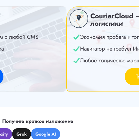
CourierCloud 
логистики
м с любой CMS
Экономия пробега и то
ка
Навигатор не требует И
Любое количество мар
Т
?
Получите краткое изложение
xity
Grok
Google AI