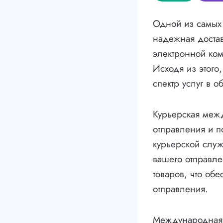
Одной из самых
надежная достав
электронной ко
Исходя из этого
спектр услуг в 
Курьерская межд
отправления и п
курьерской служ
вашего отправле
товаров, что об
отправления.
Международная д