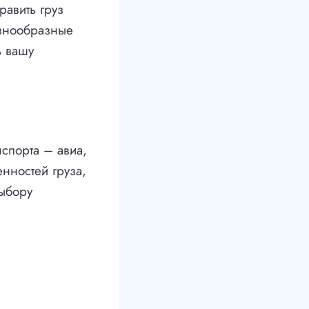
равить груз
азнообразные
ь вашу
спорта – авиа,
нностей груза,
ыбору