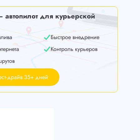
— автопилот для курьерской
плива
Быстрое внедрение
нтернета
Контроль курьеров
шрутов
ест-драйв 35+ дней