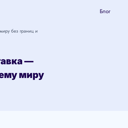
Блог
миру без границ и
тавка —
сему миру