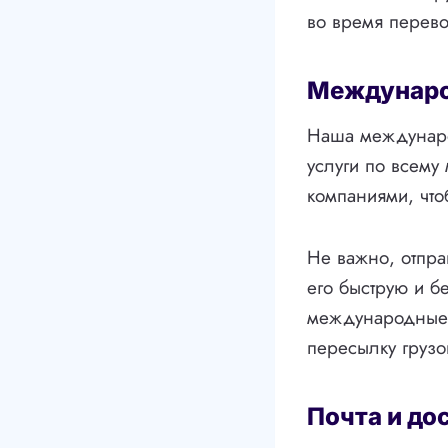
во время перево
Междунаро
Наша междунаро
услуги по всему
компаниями, что
Не важно, отпра
его быструю и б
международные п
пересылку грузо
Почта и до