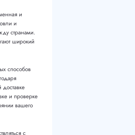
менная и
овли и
жду странами.
агают широкий
ых способов
годаря
й доставке
овке и проверке
тоянии вашего
твляться с