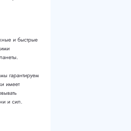
жные и быстрые
кими
ланеты.
 мы гарантируем
ки имеет
овывать
ни и сил.