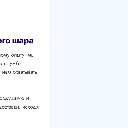
ого шара
ому опыту, мы
ша служба
 нам охватывать
воздушную и
оставки, исходя