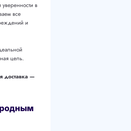
 уверенности в
ваем все
вреждений и
деальной
вная цель.
я доставка —
ародным