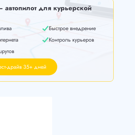
— автопилот для курьерской
плива
Быстрое внедрение
нтернета
Контроль курьеров
шрутов
ест-драйв 35+ дней