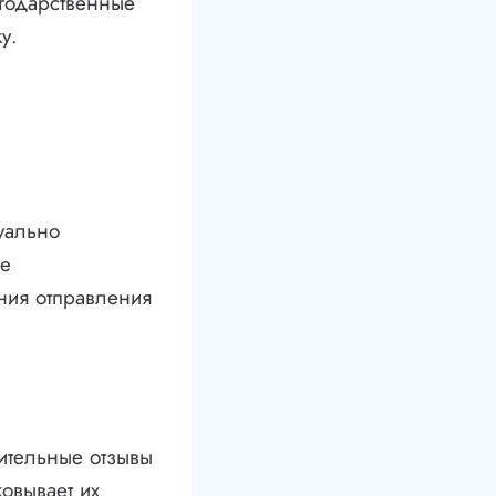
агодарственные
у.
уально
зе
ния отправления
ительные отзывы
овывает их