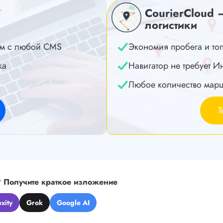
CourierCloud 
логистики
м с любой CMS
Экономия пробега и то
ка
Навигатор не требует И
Любое количество мар
Т
?
Получите краткое изложение
xity
Grok
Google AI