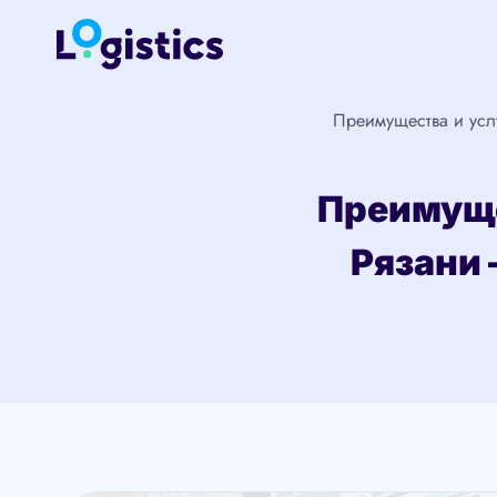
Перейти
к
содержимому
Преимущества и усл
Преимуще
Рязани 