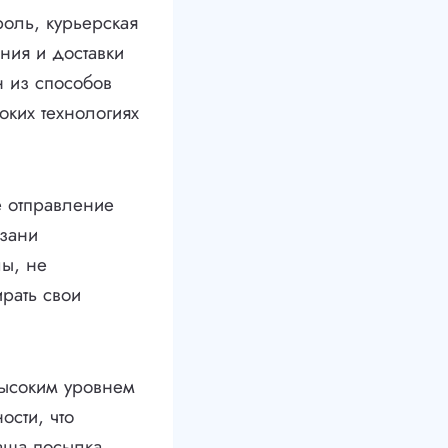
оль, курьерская
ния и доставки
н из способов
оких технологиях
е отправление
язани
лы, не
рать свои
высоким уровнем
ости, что
Ваша посылка