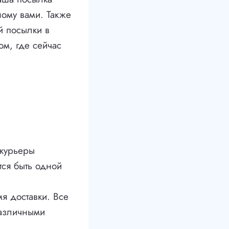
ному вами. Также
й посылки в
ом, где сейчас
 курьеры
тся быть одной
я доставки. Все
различными