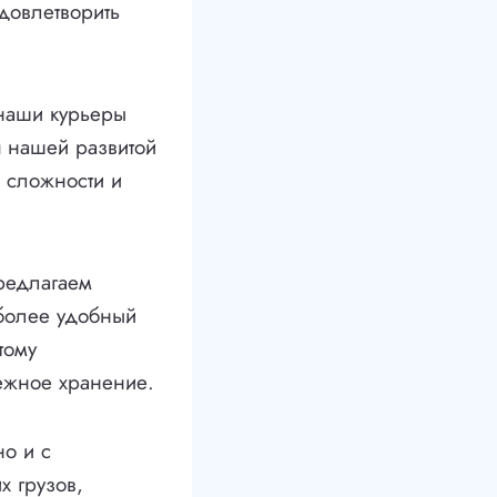
удовлетворить
 наши курьеры
я нашей развитой
 сложности и
редлагаем
иболее удобный
тому
дежное хранение.
но и с
х грузов,