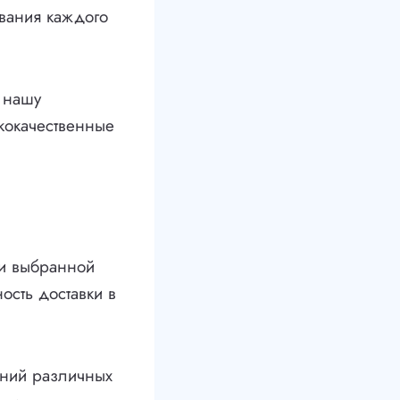
ования каждого
в нашу
кокачественные
ти выбранной
ость доставки в
ений различных