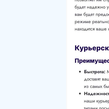
будет надежно у
вам будет предо
режиме реальног
находится ваше 
Курьерск
Преимущест
Быстрота:
М
доставят ва
из самых бы
Надежност
наши курье
типами посы