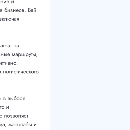
ание и
в бизнесе. Бай
 включая
атрат на
льные маршруты,
ктивно.
 логистического
ь в выборе
то и
о позволяет
за, масштабы и