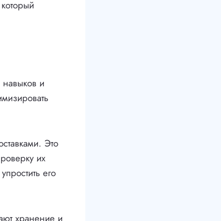
 который
 навыков и
имизировать
оставками. Это
проверку их
упростить его
ают хранение и