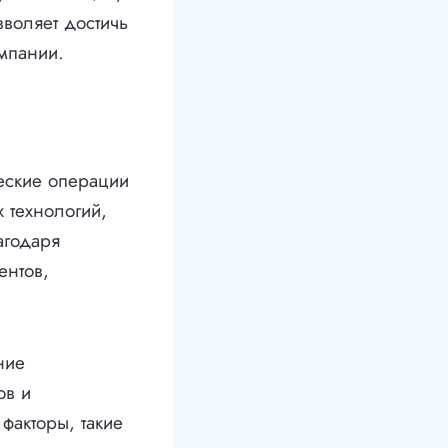
воляет достичь
омпании.
еские операции
 технологий,
агодаря
ентов,
ние
ов и
факторы, такие