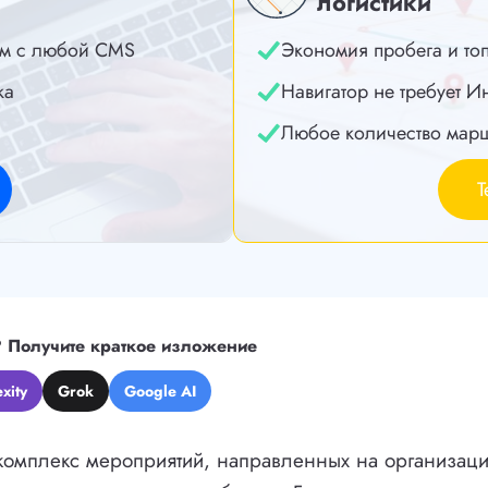
логистики
м с любой CMS
Экономия пробега и то
ка
Навигатор не требует И
Любое количество мар
Т
?
Получите краткое изложение
xity
Grok
Google AI
 комплекс мероприятий, направленных на организац