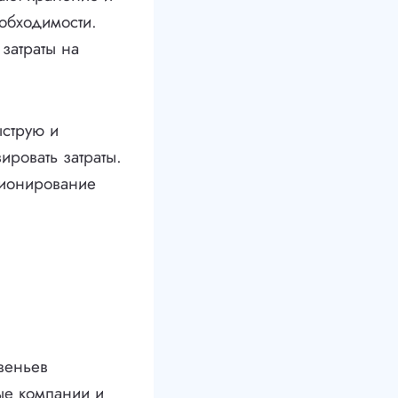
еобходимости.
затраты на
ыструю и
ировать затраты.
ционирование
веньев
ные компании и