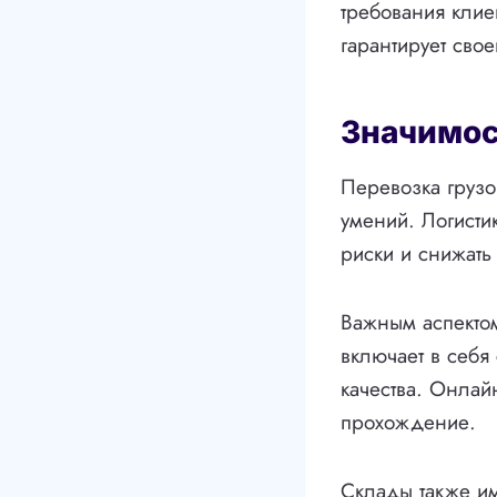
требования клие
гарантирует сво
Значимос
Перевозка груз
умений. Логисти
риски и снижать 
Важным аспектом
включает в себя
качества. Онлайн
прохождение.
Склады также им