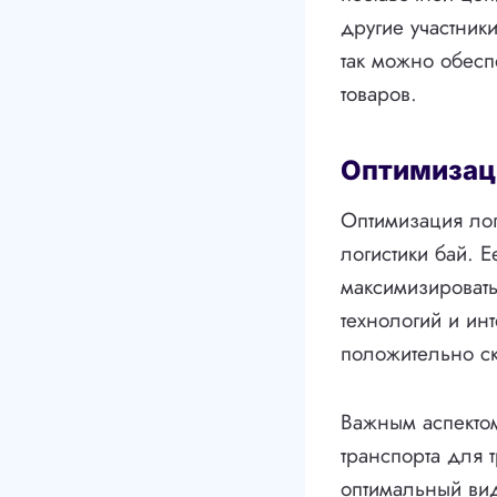
другие участник
так можно обесп
товаров.
Оптимизац
Оптимизация лог
логистики бай. 
максимизировать
технологий и ин
положительно ск
Важным аспектом
транспорта для 
оптимальный вид