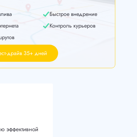
плива
Быстрое внедрение
нтернета
Контроль курьеров
шрутов
ест-драйв 35+ дней
ию эффективной