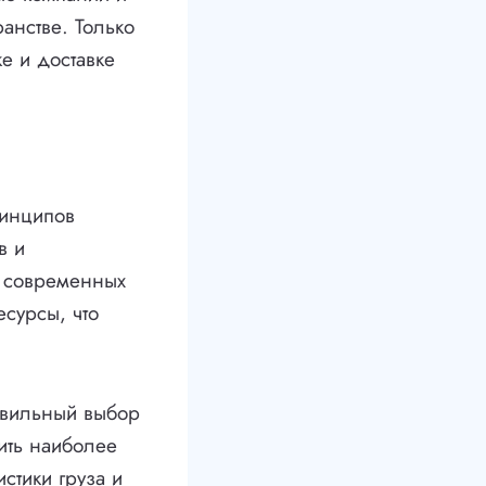
анстве. Только
е и доставке
ринципов
в и
е современных
есурсы, что
авильный выбор
ить наиболее
стики груза и