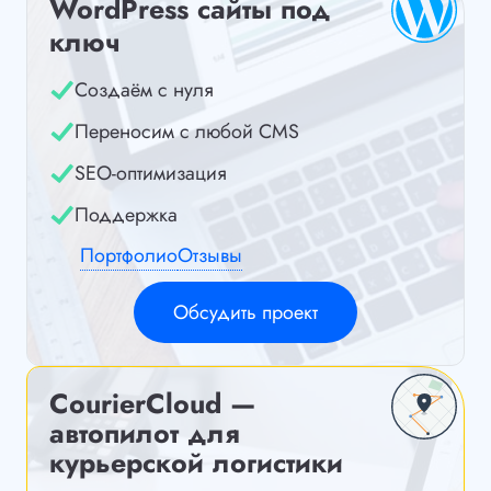
WordPress сайты под
ключ
Создаём с нуля
Переносим с любой CMS
SEO-оптимизация
Поддержка
Портфолио
Отзывы
Обсудить проект
CourierCloud —
автопилот для
курьерской логистики