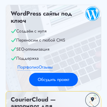
WordPress сайты под
ключ
Создаём с нуля
Переносим с любой CMS
SEO-оптимизация
Поддержка
Портфолио
Отзывы
Обсудить проект
CourierCloud —
автопилот для