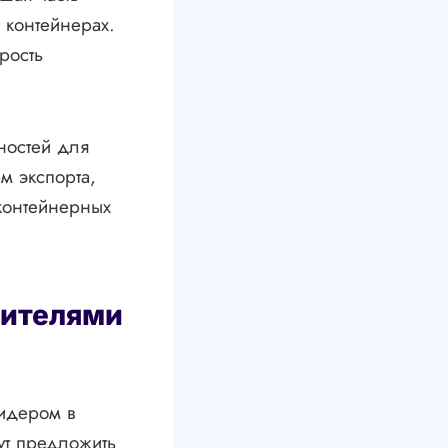
 контейнерах.
рость
ностей для
м экспорта,
 контейнерных
дителями
лидером в
ут предложить