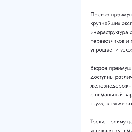
Первое преиму
крупнейших эксп
инфраструктура 
перевозчиков и 
упрощает и уско
Второе преиму
доступны различ
железнодорожны
оптимальный вар
груза, а также с
Третье преимущ
являются одним