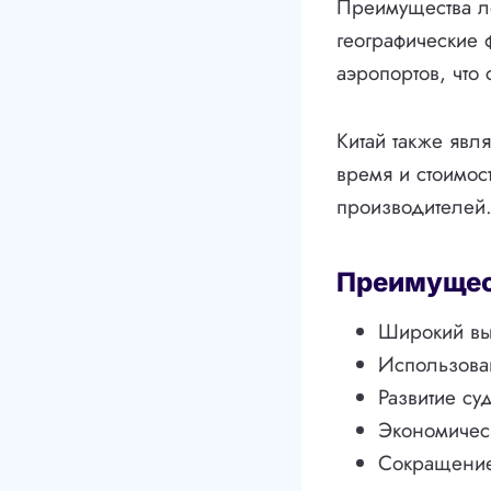
Преимущества ло
географические 
аэропортов, что 
Китай также явля
время и стоимос
производителей
Преимущест
Широкий выб
Использован
Развитие су
Экономическ
Сокращение 