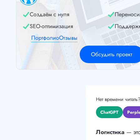
Создаём с нуля
Переноси
SEO-оптимизация
Поддерж
Портфолио
Отзывы
Обсудить проект
Нет времени читать
ChatGPT
Perple
Логистика
— это