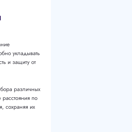
и
ание
обно укладывать
ть и защиту от
выбора различных
е расстояния по
я, сохраняя их