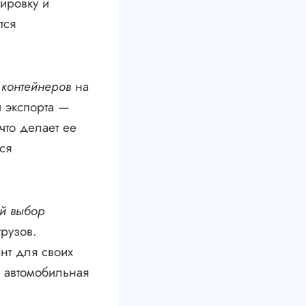
тировку и
тся
 контейнеров
на
и экспорта —
что делает ее
ся
й выбор
грузов.
нт для своих
 автомобильная