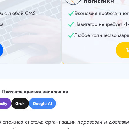
логистики
м с любой CMS
Экономия пробега и то
ка
Навигатор не требует И
Любое количество мар
Т
?
Получите краткое изложение
xity
Grok
Google AI
 сложная система организации
перевозки и доставки