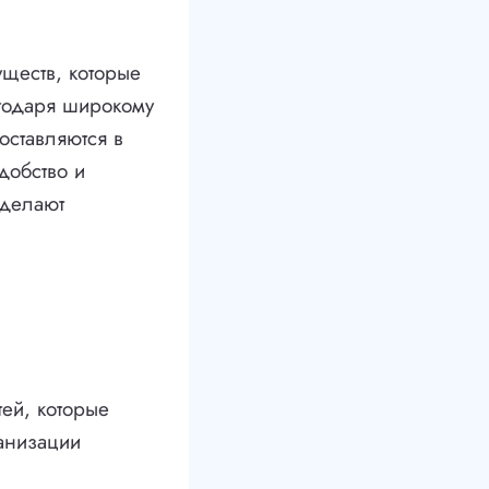
уществ, которые
агодаря широкому
оставляются в
добство и
 делают
ей, которые
ганизации