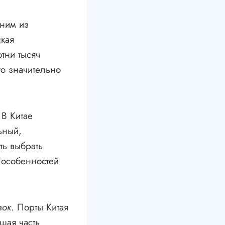
дним из
ская
тни тысяч
то значительно
 В Китае
ьный,
ь выбрать
 особенностей
зок
. Порты Китая
шая часть