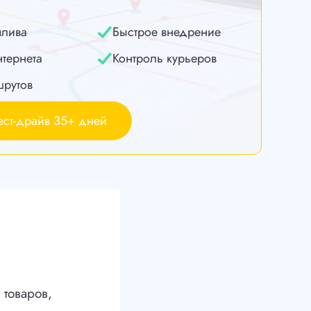
плива
Быстрое внедрение
нтернета
Контроль курьеров
шрутов
ест-драйв 35+ дней
товаров,