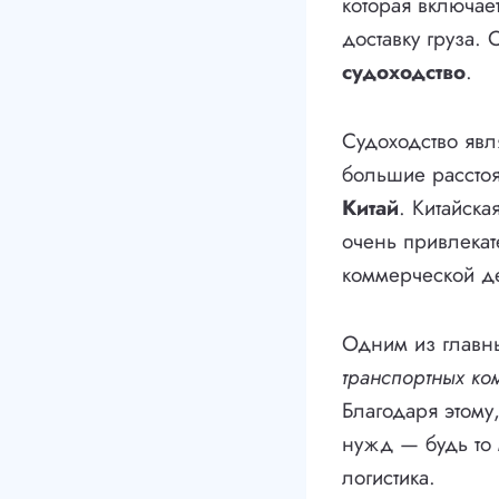
которая включае
доставку груза.
судоходство
.
Судоходство яв
большие расстоя
Китай
. Китайска
очень привлека
коммерческой д
Одним из главны
транспортных ко
Благодаря этому
нужд — будь то
логистика.