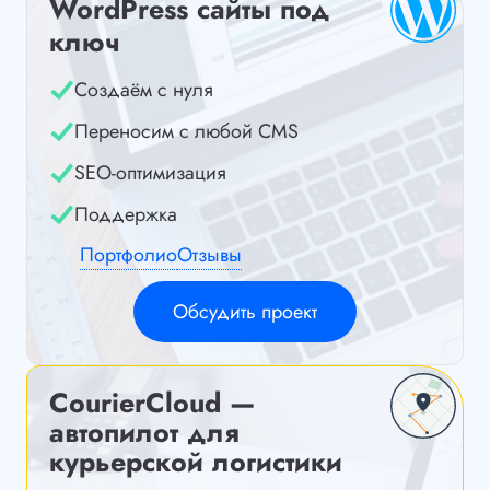
WordPress сайты под
ключ
Создаём с нуля
Переносим с любой CMS
SEO-оптимизация
Поддержка
Портфолио
Отзывы
Обсудить проект
CourierCloud —
автопилот для
курьерской логистики