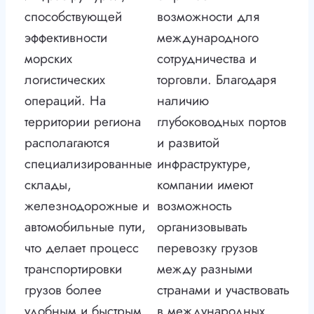
способствующей
возможности для
эффективности
международного
морских
сотрудничества и
логистических
торговли. Благодаря
операций. На
наличию
территории региона
глубоководных портов
располагаются
и развитой
специализированные
инфраструктуре,
склады,
компании имеют
железнодорожные и
возможность
автомобильные пути,
организовывать
что делает процесс
перевозку грузов
транспортировки
между разными
грузов более
странами и участвовать
удобным и быстрым.
в международных